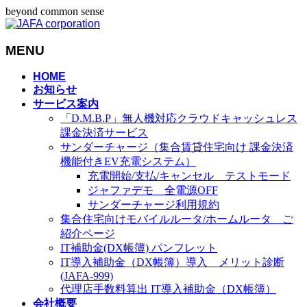
beyond common sense
MENU
メ
HOME
お知らせ
ニ
サービス案内
ュ
「D.M.B.P」無人機対応クラウドキャッシュレス
ー
課金決済サービス
を
サンダーチャージ（集合賃貸住宅向け 課金決済
飛
機能付きEV充電システム）
ば
充電開始/支払/キャンセル テストモード
す
ジャファデモ 全電源OFF
サンダーチャージ利用規約
集合住宅向けモバイルルータ/ホームルータ ご
紹介ページ
IT補助金(DX帳簿) パンフレット
IT導入補助金（DX帳簿）導入 メリット診断
(JAFA-999)
代理店手数料算出 IT導入補助金（DX帳簿）
会社概要