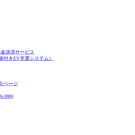
課金決済サービス
能付きEV充電システム）
介ページ
999)