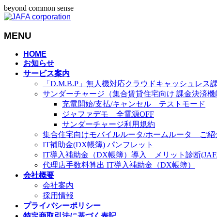
beyond common sense
MENU
メ
HOME
お知らせ
ニ
サービス案内
ュ
「D.M.B.P」無人機対応クラウドキャッシュレス
ー
サンダーチャージ（集合賃貸住宅向け 課金決済機
を
充電開始/支払/キャンセル テストモード
飛
ジャファデモ 全電源OFF
ば
サンダーチャージ利用規約
す
集合住宅向けモバイルルータ/ホームルータ ご紹
IT補助金(DX帳簿) パンフレット
IT導入補助金（DX帳簿）導入 メリット診断(JAFA-
代理店手数料算出 IT導入補助金（DX帳簿）
会社概要
会社案内
採用情報
プライバシーポリシー
特定商取引法に基づく表記