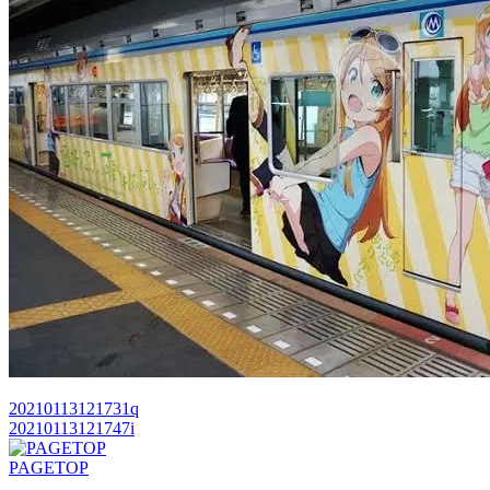
20210113121731q
20210113121747i
PAGETOP