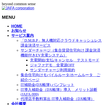
beyond common sense
MENU
メ
HOME
お知らせ
ニ
サービス案内
ュ
「D.M.B.P」無人機対応クラウドキャッシュレス
ー
課金決済サービス
を
サンダーチャージ（集合賃貸住宅向け 課金決済
飛
機能付きEV充電システム）
ば
充電開始/支払/キャンセル テストモード
す
ジャファデモ 全電源OFF
サンダーチャージ利用規約
集合住宅向けモバイルルータ/ホームルータ ご
紹介ページ
IT補助金(DX帳簿) パンフレット
IT導入補助金（DX帳簿）導入 メリット診断
(JAFA-999)
代理店手数料算出 IT導入補助金（DX帳簿）
会社概要