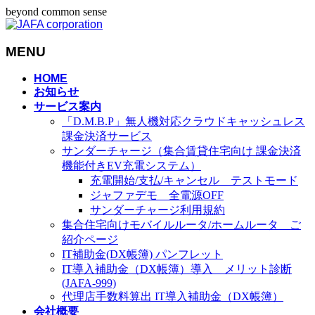
beyond common sense
MENU
メ
HOME
お知らせ
ニ
サービス案内
ュ
「D.M.B.P」無人機対応クラウドキャッシュレス
ー
課金決済サービス
を
サンダーチャージ（集合賃貸住宅向け 課金決済
飛
機能付きEV充電システム）
ば
充電開始/支払/キャンセル テストモード
す
ジャファデモ 全電源OFF
サンダーチャージ利用規約
集合住宅向けモバイルルータ/ホームルータ ご
紹介ページ
IT補助金(DX帳簿) パンフレット
IT導入補助金（DX帳簿）導入 メリット診断
(JAFA-999)
代理店手数料算出 IT導入補助金（DX帳簿）
会社概要