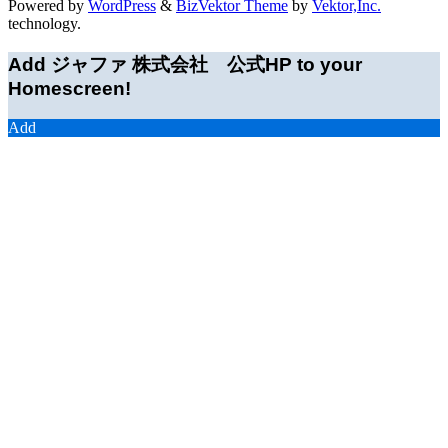
Powered by
WordPress
&
BizVektor Theme
by
Vektor,Inc.
technology.
Add ジャファ 株式会社 公式HP to your
Homescreen!
Add