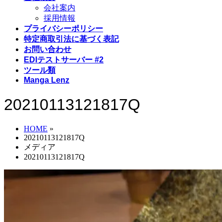
会社案内
採用情報
プライバシーポリシー
特定商取引法に基づく表記
お問い合わせ
EDIテストサーバー #2
ツール類
Manga Lenz
20210113121817Q
HOME
»
20210113121817Q
メディア
20210113121817Q