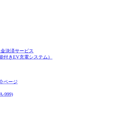
課金決済サービス
能付きEV充電システム）
介ページ
999)