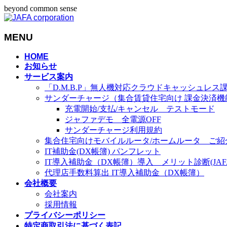
beyond common sense
MENU
メ
HOME
お知らせ
ニ
サービス案内
ュ
「D.M.B.P」無人機対応クラウドキャッシュレス
ー
サンダーチャージ（集合賃貸住宅向け 課金決済機
を
充電開始/支払/キャンセル テストモード
飛
ジャファデモ 全電源OFF
ば
サンダーチャージ利用規約
す
集合住宅向けモバイルルータ/ホームルータ ご紹
IT補助金(DX帳簿) パンフレット
IT導入補助金（DX帳簿）導入 メリット診断(JAFA-
代理店手数料算出 IT導入補助金（DX帳簿）
会社概要
会社案内
採用情報
プライバシーポリシー
特定商取引法に基づく表記