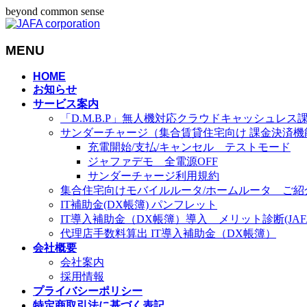
beyond common sense
MENU
メ
HOME
お知らせ
ニ
サービス案内
ュ
「D.M.B.P」無人機対応クラウドキャッシュレス
ー
サンダーチャージ（集合賃貸住宅向け 課金決済機
を
充電開始/支払/キャンセル テストモード
飛
ジャファデモ 全電源OFF
ば
サンダーチャージ利用規約
す
集合住宅向けモバイルルータ/ホームルータ ご紹
IT補助金(DX帳簿) パンフレット
IT導入補助金（DX帳簿）導入 メリット診断(JAFA-
代理店手数料算出 IT導入補助金（DX帳簿）
会社概要
会社案内
採用情報
プライバシーポリシー
特定商取引法に基づく表記