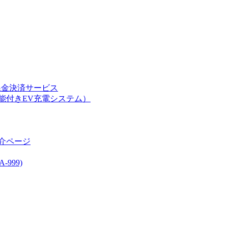
課金決済サービス
能付きEV充電システム）
介ページ
999)