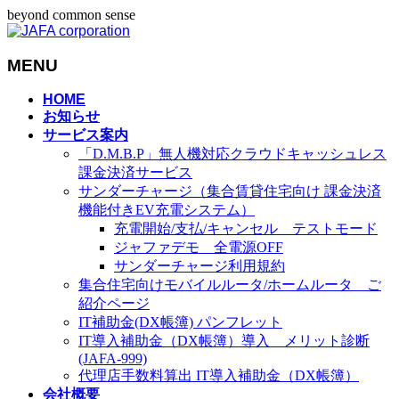
beyond common sense
MENU
メ
HOME
お知らせ
ニ
サービス案内
ュ
「D.M.B.P」無人機対応クラウドキャッシュレス
ー
課金決済サービス
を
サンダーチャージ（集合賃貸住宅向け 課金決済
飛
機能付きEV充電システム）
ば
充電開始/支払/キャンセル テストモード
す
ジャファデモ 全電源OFF
サンダーチャージ利用規約
集合住宅向けモバイルルータ/ホームルータ ご
紹介ページ
IT補助金(DX帳簿) パンフレット
IT導入補助金（DX帳簿）導入 メリット診断
(JAFA-999)
代理店手数料算出 IT導入補助金（DX帳簿）
会社概要