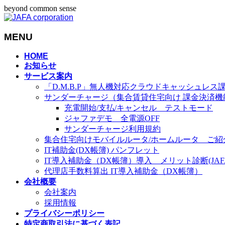
beyond common sense
MENU
メ
HOME
お知らせ
ニ
サービス案内
ュ
「D.M.B.P」無人機対応クラウドキャッシュレス
ー
サンダーチャージ（集合賃貸住宅向け 課金決済機
を
充電開始/支払/キャンセル テストモード
飛
ジャファデモ 全電源OFF
ば
サンダーチャージ利用規約
す
集合住宅向けモバイルルータ/ホームルータ ご紹
IT補助金(DX帳簿) パンフレット
IT導入補助金（DX帳簿）導入 メリット診断(JAFA-
代理店手数料算出 IT導入補助金（DX帳簿）
会社概要
会社案内
採用情報
プライバシーポリシー
特定商取引法に基づく表記