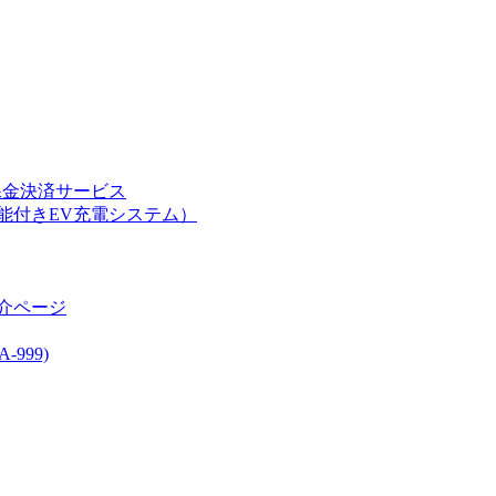
課金決済サービス
能付きEV充電システム）
介ページ
999)