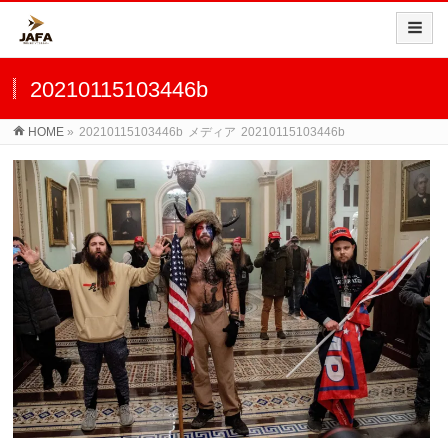
20210115103446b
HOME
»
20210115103446b
メディア
20210115103446b