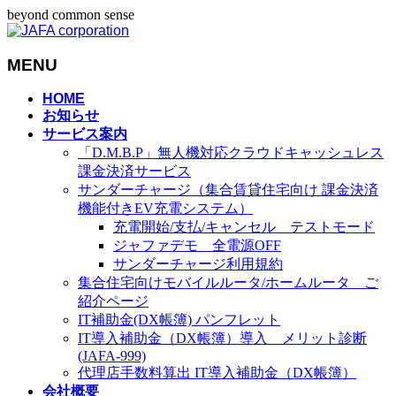
beyond common sense
MENU
メ
HOME
お知らせ
ニ
サービス案内
ュ
「D.M.B.P」無人機対応クラウドキャッシュレス
ー
課金決済サービス
を
サンダーチャージ（集合賃貸住宅向け 課金決済
飛
機能付きEV充電システム）
ば
充電開始/支払/キャンセル テストモード
す
ジャファデモ 全電源OFF
サンダーチャージ利用規約
集合住宅向けモバイルルータ/ホームルータ ご
紹介ページ
IT補助金(DX帳簿) パンフレット
IT導入補助金（DX帳簿）導入 メリット診断
(JAFA-999)
代理店手数料算出 IT導入補助金（DX帳簿）
会社概要