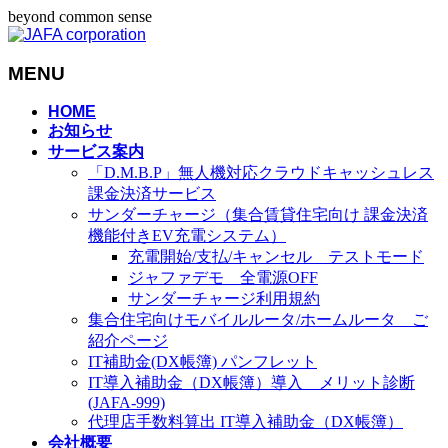
beyond common sense
MENU
メ
HOME
お知らせ
ニ
サービス案内
ュ
「D.M.B.P」無人機対応クラウドキャッシュレス
ー
課金決済サービス
を
サンダーチャージ（集合賃貸住宅向け 課金決済
飛
機能付きEV充電システム）
ば
充電開始/支払/キャンセル テストモード
す
ジャファデモ 全電源OFF
サンダーチャージ利用規約
集合住宅向けモバイルルータ/ホームルータ ご
紹介ページ
IT補助金(DX帳簿) パンフレット
IT導入補助金（DX帳簿）導入 メリット診断
(JAFA-999)
代理店手数料算出 IT導入補助金（DX帳簿）
会社概要