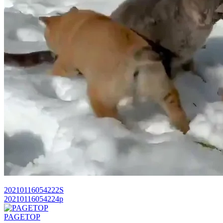
20210116054222S
20210116054224p
PAGETOP