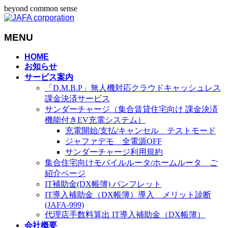
beyond common sense
MENU
メ
HOME
お知らせ
ニ
サービス案内
ュ
「D.M.B.P」無人機対応クラウドキャッシュレス
ー
課金決済サービス
を
サンダーチャージ（集合賃貸住宅向け 課金決済
飛
機能付きEV充電システム）
ば
充電開始/支払/キャンセル テストモード
す
ジャファデモ 全電源OFF
サンダーチャージ利用規約
集合住宅向けモバイルルータ/ホームルータ ご
紹介ページ
IT補助金(DX帳簿) パンフレット
IT導入補助金（DX帳簿）導入 メリット診断
(JAFA-999)
代理店手数料算出 IT導入補助金（DX帳簿）
会社概要