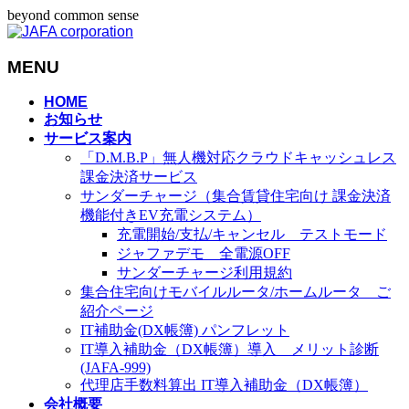
beyond common sense
MENU
メ
HOME
お知らせ
ニ
サービス案内
ュ
「D.M.B.P」無人機対応クラウドキャッシュレス
ー
課金決済サービス
を
サンダーチャージ（集合賃貸住宅向け 課金決済
飛
機能付きEV充電システム）
ば
充電開始/支払/キャンセル テストモード
す
ジャファデモ 全電源OFF
サンダーチャージ利用規約
集合住宅向けモバイルルータ/ホームルータ ご
紹介ページ
IT補助金(DX帳簿) パンフレット
IT導入補助金（DX帳簿）導入 メリット診断
(JAFA-999)
代理店手数料算出 IT導入補助金（DX帳簿）
会社概要