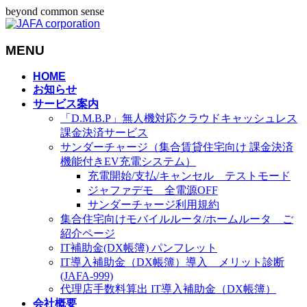
beyond common sense
MENU
メ
HOME
お知らせ
ニ
サービス案内
ュ
「D.M.B.P」無人機対応クラウドキャッシュレス
ー
課金決済サービス
を
サンダーチャージ（集合賃貸住宅向け 課金決済
飛
機能付きEV充電システム）
ば
充電開始/支払/キャンセル テストモード
す
ジャファデモ 全電源OFF
サンダーチャージ利用規約
集合住宅向けモバイルルータ/ホームルータ ご
紹介ページ
IT補助金(DX帳簿) パンフレット
IT導入補助金（DX帳簿）導入 メリット診断
(JAFA-999)
代理店手数料算出 IT導入補助金（DX帳簿）
会社概要