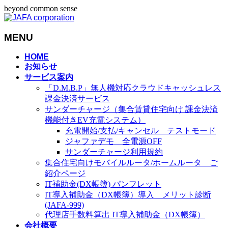
beyond common sense
MENU
メ
HOME
お知らせ
ニ
サービス案内
ュ
「D.M.B.P」無人機対応クラウドキャッシュレス
ー
課金決済サービス
を
サンダーチャージ（集合賃貸住宅向け 課金決済
飛
機能付きEV充電システム）
ば
充電開始/支払/キャンセル テストモード
す
ジャファデモ 全電源OFF
サンダーチャージ利用規約
集合住宅向けモバイルルータ/ホームルータ ご
紹介ページ
IT補助金(DX帳簿) パンフレット
IT導入補助金（DX帳簿）導入 メリット診断
(JAFA-999)
代理店手数料算出 IT導入補助金（DX帳簿）
会社概要