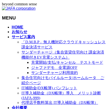
beyond common sense
MENU
メ
HOME
お知らせ
ニ
サービス案内
ュ
「D.M.B.P」無人機対応クラウドキャッシュレス
ー
課金決済サービス
を
サンダーチャージ（集合賃貸住宅向け 課金決済
飛
機能付きEV充電システム）
ば
充電開始/支払/キャンセル テストモード
す
ジャファデモ 全電源OFF
サンダーチャージ利用規約
集合住宅向けモバイルルータ/ホームルータ ご
紹介ページ
IT補助金(DX帳簿) パンフレット
IT導入補助金（DX帳簿）導入 メリット診断
(JAFA-999)
代理店手数料算出 IT導入補助金（DX帳簿）
会社概要