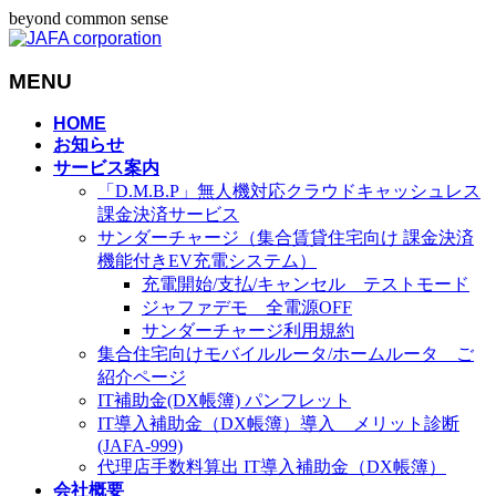
beyond common sense
MENU
メ
HOME
お知らせ
ニ
サービス案内
ュ
「D.M.B.P」無人機対応クラウドキャッシュレス
ー
課金決済サービス
を
サンダーチャージ（集合賃貸住宅向け 課金決済
飛
機能付きEV充電システム）
ば
充電開始/支払/キャンセル テストモード
す
ジャファデモ 全電源OFF
サンダーチャージ利用規約
集合住宅向けモバイルルータ/ホームルータ ご
紹介ページ
IT補助金(DX帳簿) パンフレット
IT導入補助金（DX帳簿）導入 メリット診断
(JAFA-999)
代理店手数料算出 IT導入補助金（DX帳簿）
会社概要