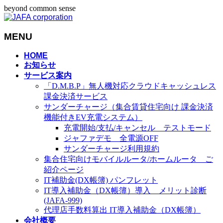
beyond common sense
MENU
メ
HOME
お知らせ
ニ
サービス案内
ュ
「D.M.B.P」無人機対応クラウドキャッシュレス
ー
課金決済サービス
を
サンダーチャージ（集合賃貸住宅向け 課金決済
飛
機能付きEV充電システム）
ば
充電開始/支払/キャンセル テストモード
す
ジャファデモ 全電源OFF
サンダーチャージ利用規約
集合住宅向けモバイルルータ/ホームルータ ご
紹介ページ
IT補助金(DX帳簿) パンフレット
IT導入補助金（DX帳簿）導入 メリット診断
(JAFA-999)
代理店手数料算出 IT導入補助金（DX帳簿）
会社概要