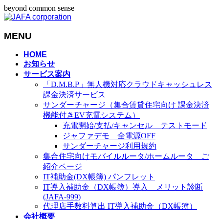
beyond common sense
MENU
メ
HOME
お知らせ
ニ
サービス案内
ュ
「D.M.B.P」無人機対応クラウドキャッシュレス
ー
課金決済サービス
を
サンダーチャージ（集合賃貸住宅向け 課金決済
飛
機能付きEV充電システム）
ば
充電開始/支払/キャンセル テストモード
す
ジャファデモ 全電源OFF
サンダーチャージ利用規約
集合住宅向けモバイルルータ/ホームルータ ご
紹介ページ
IT補助金(DX帳簿) パンフレット
IT導入補助金（DX帳簿）導入 メリット診断
(JAFA-999)
代理店手数料算出 IT導入補助金（DX帳簿）
会社概要