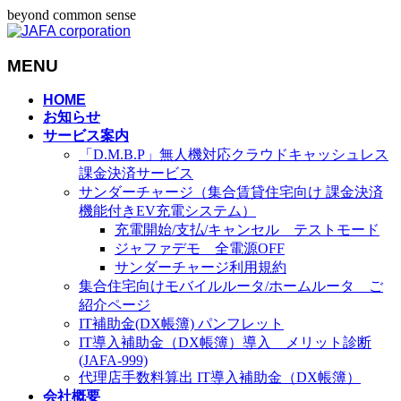
beyond common sense
MENU
メ
HOME
お知らせ
ニ
サービス案内
ュ
「D.M.B.P」無人機対応クラウドキャッシュレス
ー
課金決済サービス
を
サンダーチャージ（集合賃貸住宅向け 課金決済
飛
機能付きEV充電システム）
ば
充電開始/支払/キャンセル テストモード
す
ジャファデモ 全電源OFF
サンダーチャージ利用規約
集合住宅向けモバイルルータ/ホームルータ ご
紹介ページ
IT補助金(DX帳簿) パンフレット
IT導入補助金（DX帳簿）導入 メリット診断
(JAFA-999)
代理店手数料算出 IT導入補助金（DX帳簿）
会社概要