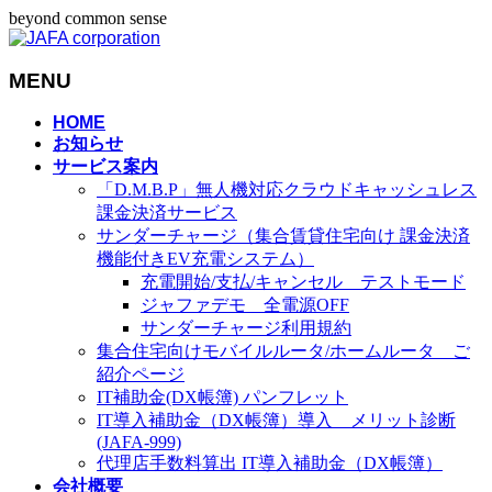
beyond common sense
MENU
メ
HOME
お知らせ
ニ
サービス案内
ュ
「D.M.B.P」無人機対応クラウドキャッシュレス
ー
課金決済サービス
を
サンダーチャージ（集合賃貸住宅向け 課金決済
飛
機能付きEV充電システム）
ば
充電開始/支払/キャンセル テストモード
す
ジャファデモ 全電源OFF
サンダーチャージ利用規約
集合住宅向けモバイルルータ/ホームルータ ご
紹介ページ
IT補助金(DX帳簿) パンフレット
IT導入補助金（DX帳簿）導入 メリット診断
(JAFA-999)
代理店手数料算出 IT導入補助金（DX帳簿）
会社概要