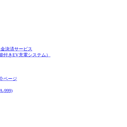
課金決済サービス
能付きEV充電システム）
介ページ
999)