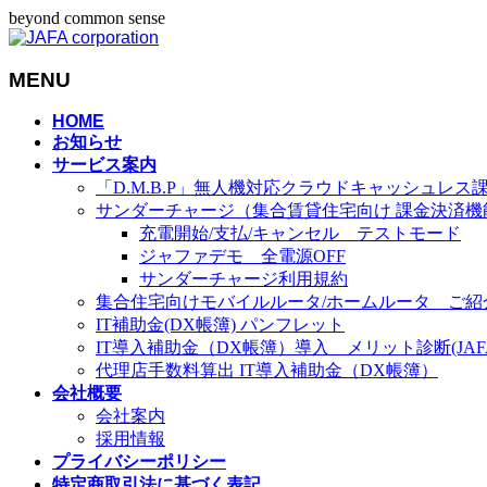
beyond common sense
MENU
メ
HOME
お知らせ
ニ
サービス案内
ュ
「D.M.B.P」無人機対応クラウドキャッシュレス
ー
サンダーチャージ（集合賃貸住宅向け 課金決済機
を
充電開始/支払/キャンセル テストモード
飛
ジャファデモ 全電源OFF
ば
サンダーチャージ利用規約
す
集合住宅向けモバイルルータ/ホームルータ ご紹
IT補助金(DX帳簿) パンフレット
IT導入補助金（DX帳簿）導入 メリット診断(JAFA-
代理店手数料算出 IT導入補助金（DX帳簿）
会社概要
会社案内
採用情報
プライバシーポリシー
特定商取引法に基づく表記