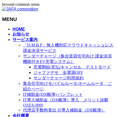
beyond common sense
MENU
メ
HOME
お知らせ
ニ
サービス案内
ュ
「D.M.B.P」無人機対応クラウドキャッシュレス
ー
課金決済サービス
を
サンダーチャージ（集合賃貸住宅向け 課金決済
飛
機能付きEV充電システム）
ば
充電開始/支払/キャンセル テストモード
す
ジャファデモ 全電源OFF
サンダーチャージ利用規約
集合住宅向けモバイルルータ/ホームルータ ご
紹介ページ
IT補助金(DX帳簿) パンフレット
IT導入補助金（DX帳簿）導入 メリット診断
(JAFA-999)
代理店手数料算出 IT導入補助金（DX帳簿）
会社概要