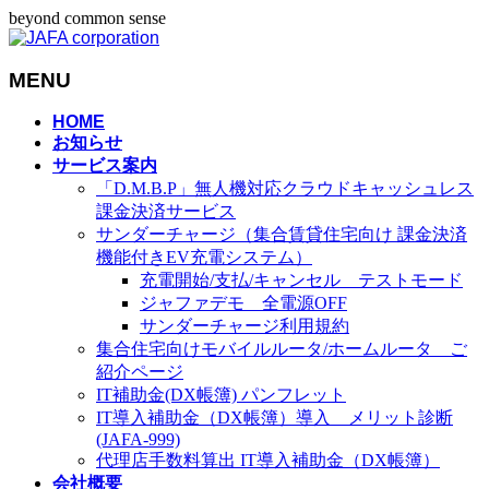
beyond common sense
MENU
メ
HOME
お知らせ
ニ
サービス案内
ュ
「D.M.B.P」無人機対応クラウドキャッシュレス
ー
課金決済サービス
を
サンダーチャージ（集合賃貸住宅向け 課金決済
飛
機能付きEV充電システム）
ば
充電開始/支払/キャンセル テストモード
す
ジャファデモ 全電源OFF
サンダーチャージ利用規約
集合住宅向けモバイルルータ/ホームルータ ご
紹介ページ
IT補助金(DX帳簿) パンフレット
IT導入補助金（DX帳簿）導入 メリット診断
(JAFA-999)
代理店手数料算出 IT導入補助金（DX帳簿）
会社概要