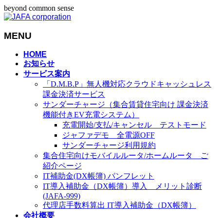
beyond common sense
MENU
メ
HOME
お知らせ
ニ
サービス案内
ュ
「D.M.B.P」無人機対応クラウドキャッシュレス
ー
課金決済サービス
を
サンダーチャージ（集合賃貸住宅向け 課金決済
飛
機能付きEV充電システム）
ば
充電開始/支払/キャンセル テストモード
す
ジャファデモ 全電源OFF
サンダーチャージ利用規約
集合住宅向けモバイルルータ/ホームルータ ご
紹介ページ
IT補助金(DX帳簿) パンフレット
IT導入補助金（DX帳簿）導入 メリット診断
(JAFA-999)
代理店手数料算出 IT導入補助金（DX帳簿）
会社概要