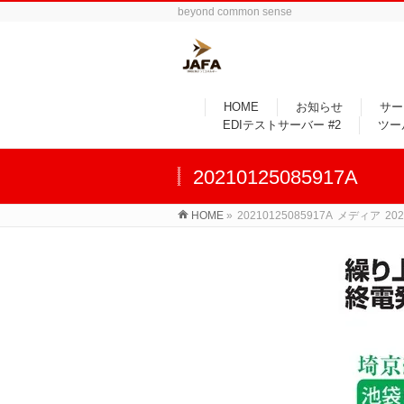
beyond common sense
HOME
お知らせ
サー
EDIテストサーバー #2
ツー
20210125085917A
HOME
»
20210125085917A
メディア
20