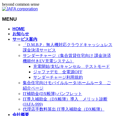
beyond common sense
MENU
メ
HOME
お知らせ
ニ
サービス案内
ュ
「D.M.B.P」無人機対応クラウドキャッシュレス
ー
課金決済サービス
を
サンダーチャージ（集合賃貸住宅向け 課金決済
飛
機能付きEV充電システム）
ば
充電開始/支払/キャンセル テストモード
す
ジャファデモ 全電源OFF
サンダーチャージ利用規約
集合住宅向けモバイルルータ/ホームルータ ご
紹介ページ
IT補助金(DX帳簿) パンフレット
IT導入補助金（DX帳簿）導入 メリット診断
(JAFA-999)
代理店手数料算出 IT導入補助金（DX帳簿）
会社概要