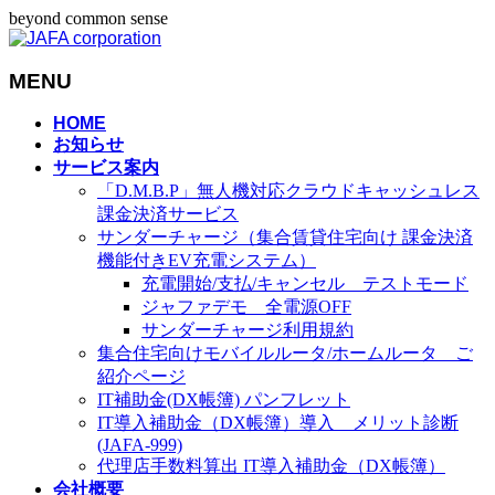
beyond common sense
MENU
メ
HOME
お知らせ
ニ
サービス案内
ュ
「D.M.B.P」無人機対応クラウドキャッシュレス
ー
課金決済サービス
を
サンダーチャージ（集合賃貸住宅向け 課金決済
飛
機能付きEV充電システム）
ば
充電開始/支払/キャンセル テストモード
す
ジャファデモ 全電源OFF
サンダーチャージ利用規約
集合住宅向けモバイルルータ/ホームルータ ご
紹介ページ
IT補助金(DX帳簿) パンフレット
IT導入補助金（DX帳簿）導入 メリット診断
(JAFA-999)
代理店手数料算出 IT導入補助金（DX帳簿）
会社概要