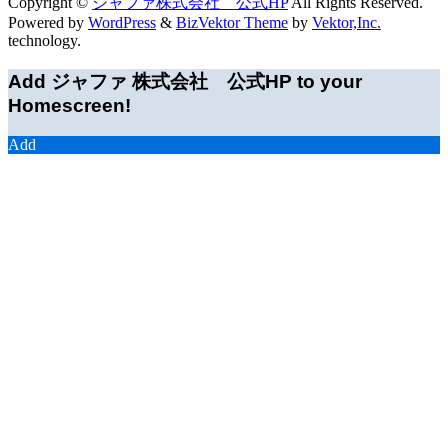
Copyright ©
ジャファ株式会社 公式HP
All Rights Reserved.
Powered by
WordPress
&
BizVektor Theme
by
Vektor,Inc.
technology.
Add ジャファ 株式会社 公式HP to your
Homescreen!
Add