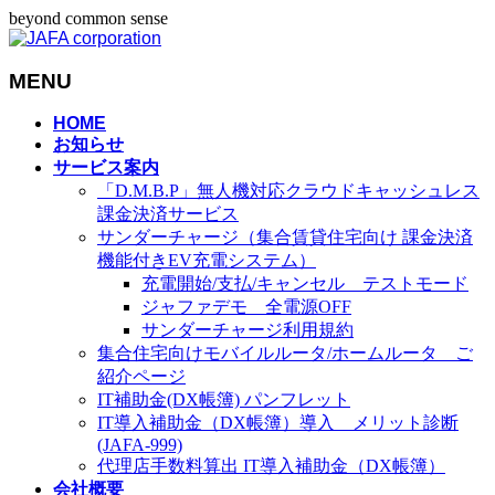
beyond common sense
MENU
メ
HOME
お知らせ
ニ
サービス案内
ュ
「D.M.B.P」無人機対応クラウドキャッシュレス
ー
課金決済サービス
を
サンダーチャージ（集合賃貸住宅向け 課金決済
飛
機能付きEV充電システム）
ば
充電開始/支払/キャンセル テストモード
す
ジャファデモ 全電源OFF
サンダーチャージ利用規約
集合住宅向けモバイルルータ/ホームルータ ご
紹介ページ
IT補助金(DX帳簿) パンフレット
IT導入補助金（DX帳簿）導入 メリット診断
(JAFA-999)
代理店手数料算出 IT導入補助金（DX帳簿）
会社概要