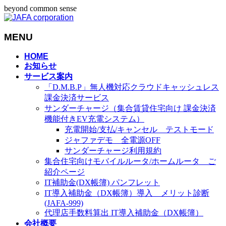
beyond common sense
MENU
メ
HOME
お知らせ
ニ
サービス案内
ュ
「D.M.B.P」無人機対応クラウドキャッシュレス
ー
課金決済サービス
を
サンダーチャージ（集合賃貸住宅向け 課金決済
飛
機能付きEV充電システム）
ば
充電開始/支払/キャンセル テストモード
す
ジャファデモ 全電源OFF
サンダーチャージ利用規約
集合住宅向けモバイルルータ/ホームルータ ご
紹介ページ
IT補助金(DX帳簿) パンフレット
IT導入補助金（DX帳簿）導入 メリット診断
(JAFA-999)
代理店手数料算出 IT導入補助金（DX帳簿）
会社概要