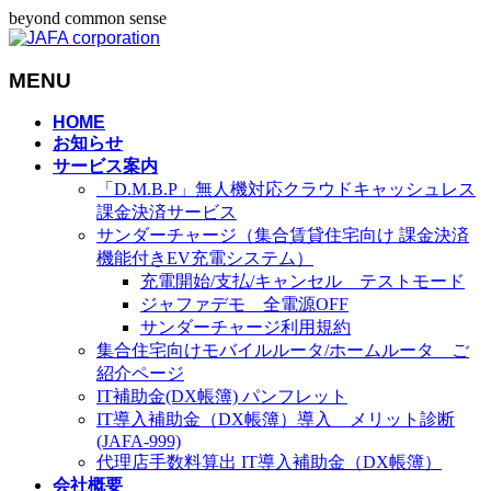
beyond common sense
MENU
メ
HOME
お知らせ
ニ
サービス案内
ュ
「D.M.B.P」無人機対応クラウドキャッシュレス
ー
課金決済サービス
を
サンダーチャージ（集合賃貸住宅向け 課金決済
飛
機能付きEV充電システム）
ば
充電開始/支払/キャンセル テストモード
す
ジャファデモ 全電源OFF
サンダーチャージ利用規約
集合住宅向けモバイルルータ/ホームルータ ご
紹介ページ
IT補助金(DX帳簿) パンフレット
IT導入補助金（DX帳簿）導入 メリット診断
(JAFA-999)
代理店手数料算出 IT導入補助金（DX帳簿）
会社概要