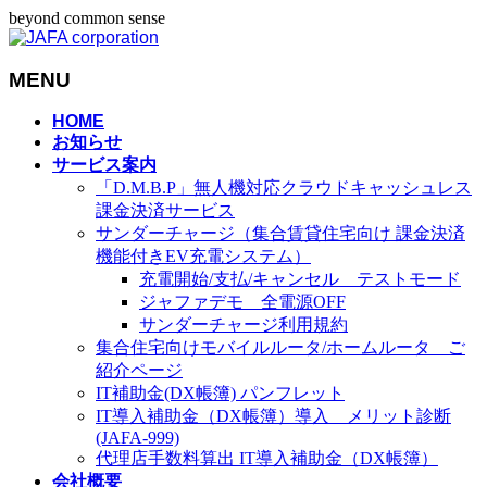
beyond common sense
MENU
メ
HOME
お知らせ
ニ
サービス案内
ュ
「D.M.B.P」無人機対応クラウドキャッシュレス
ー
課金決済サービス
を
サンダーチャージ（集合賃貸住宅向け 課金決済
飛
機能付きEV充電システム）
ば
充電開始/支払/キャンセル テストモード
す
ジャファデモ 全電源OFF
サンダーチャージ利用規約
集合住宅向けモバイルルータ/ホームルータ ご
紹介ページ
IT補助金(DX帳簿) パンフレット
IT導入補助金（DX帳簿）導入 メリット診断
(JAFA-999)
代理店手数料算出 IT導入補助金（DX帳簿）
会社概要