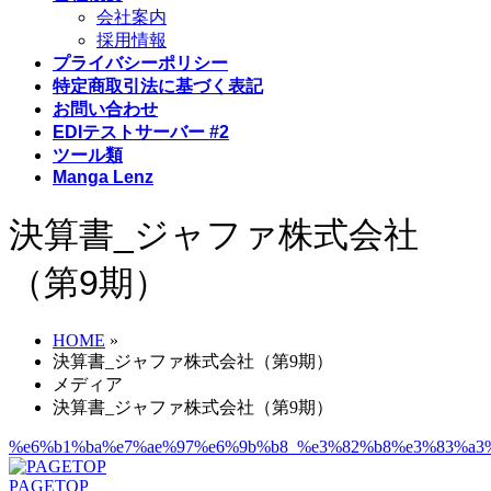
会社案内
採用情報
プライバシーポリシー
特定商取引法に基づく表記
お問い合わせ
EDIテストサーバー #2
ツール類
Manga Lenz
決算書_ジャファ株式会社
（第9期）
HOME
»
決算書_ジャファ株式会社（第9期）
メディア
決算書_ジャファ株式会社（第9期）
%e6%b1%ba%e7%ae%97%e6%9b%b8_%e3%82%b8%e3%83%a3%
PAGETOP