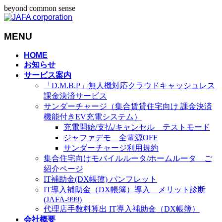
beyond common sense
MENU
メ
HOME
お知らせ
ニ
サービス案内
ュ
「D.M.B.P」無人機対応クラウドキャッシュレス
ー
課金決済サービス
を
サンダーチャージ（集合賃貸住宅向け 課金決済
飛
機能付きEV充電システム）
ば
充電開始/支払/キャンセル テストモード
す
ジャファデモ 全電源OFF
サンダーチャージ利用規約
集合住宅向けモバイルルータ/ホームルータ ご
紹介ページ
IT補助金(DX帳簿) パンフレット
IT導入補助金（DX帳簿）導入 メリット診断
(JAFA-999)
代理店手数料算出 IT導入補助金（DX帳簿）
会社概要