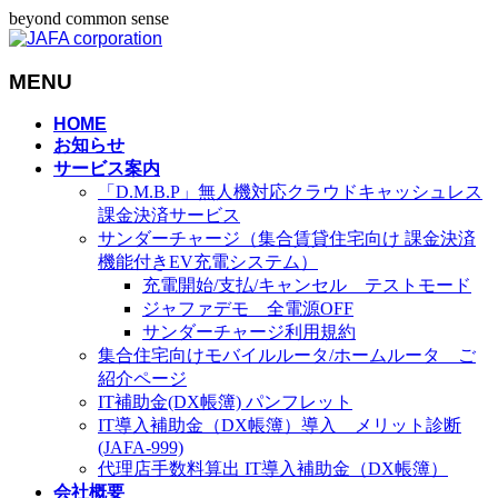
beyond common sense
MENU
メ
HOME
お知らせ
ニ
サービス案内
ュ
「D.M.B.P」無人機対応クラウドキャッシュレス
ー
課金決済サービス
を
サンダーチャージ（集合賃貸住宅向け 課金決済
飛
機能付きEV充電システム）
ば
充電開始/支払/キャンセル テストモード
す
ジャファデモ 全電源OFF
サンダーチャージ利用規約
集合住宅向けモバイルルータ/ホームルータ ご
紹介ページ
IT補助金(DX帳簿) パンフレット
IT導入補助金（DX帳簿）導入 メリット診断
(JAFA-999)
代理店手数料算出 IT導入補助金（DX帳簿）
会社概要