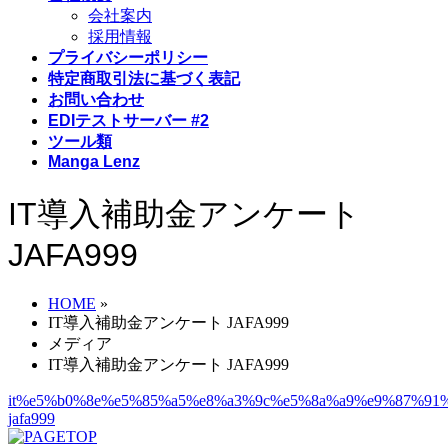
会社案内
採用情報
プライバシーポリシー
特定商取引法に基づく表記
お問い合わせ
EDIテストサーバー #2
ツール類
Manga Lenz
IT導入補助金アンケート
JAFA999
HOME
»
IT導入補助金アンケート JAFA999
メディア
IT導入補助金アンケート JAFA999
it%e5%b0%8e%e5%85%a5%e8%a3%9c%e5%8a%a9%e9%87%91
jafa999