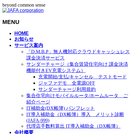
beyond common sense
MENU
メ
HOME
お知らせ
ニ
サービス案内
ュ
「D.M.B.P」無人機対応クラウドキャッシュレス
ー
課金決済サービス
を
サンダーチャージ（集合賃貸住宅向け 課金決済
飛
機能付きEV充電システム）
ば
充電開始/支払/キャンセル テストモード
す
ジャファデモ 全電源OFF
サンダーチャージ利用規約
集合住宅向けモバイルルータ/ホームルータ ご
紹介ページ
IT補助金(DX帳簿) パンフレット
IT導入補助金（DX帳簿）導入 メリット診断
(JAFA-999)
代理店手数料算出 IT導入補助金（DX帳簿）
会社概要