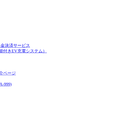
課金決済サービス
能付きEV充電システム）
介ページ
999)