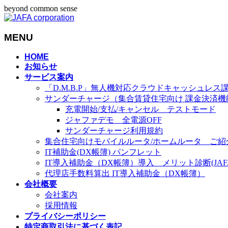
beyond common sense
MENU
メ
HOME
お知らせ
ニ
サービス案内
ュ
「D.M.B.P」無人機対応クラウドキャッシュレス
ー
サンダーチャージ（集合賃貸住宅向け 課金決済機
を
充電開始/支払/キャンセル テストモード
飛
ジャファデモ 全電源OFF
ば
サンダーチャージ利用規約
す
集合住宅向けモバイルルータ/ホームルータ ご紹
IT補助金(DX帳簿) パンフレット
IT導入補助金（DX帳簿）導入 メリット診断(JAFA-
代理店手数料算出 IT導入補助金（DX帳簿）
会社概要
会社案内
採用情報
プライバシーポリシー
特定商取引法に基づく表記