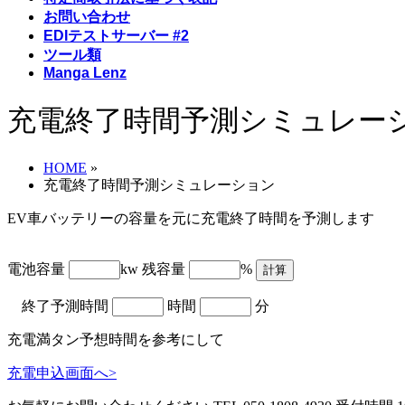
お問い合わせ
EDIテストサーバー #2
ツール類
Manga Lenz
充電終了時間予測シミュレー
HOME
»
充電終了時間予測シミュレーション
EV車バッテリーの容量を元に充電終了時間を予測します
電池容量
kw
残容量
%
終了予測時間
時間
分
充電満タン予想時間を参考にして
充電申込画面へ>