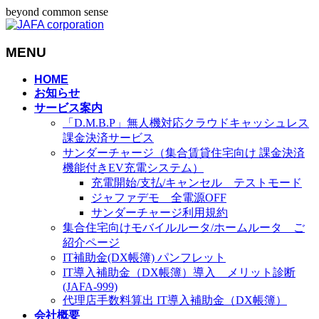
beyond common sense
MENU
メ
HOME
お知らせ
ニ
サービス案内
ュ
「D.M.B.P」無人機対応クラウドキャッシュレス
ー
課金決済サービス
を
サンダーチャージ（集合賃貸住宅向け 課金決済
飛
機能付きEV充電システム）
ば
充電開始/支払/キャンセル テストモード
す
ジャファデモ 全電源OFF
サンダーチャージ利用規約
集合住宅向けモバイルルータ/ホームルータ ご
紹介ページ
IT補助金(DX帳簿) パンフレット
IT導入補助金（DX帳簿）導入 メリット診断
(JAFA-999)
代理店手数料算出 IT導入補助金（DX帳簿）
会社概要