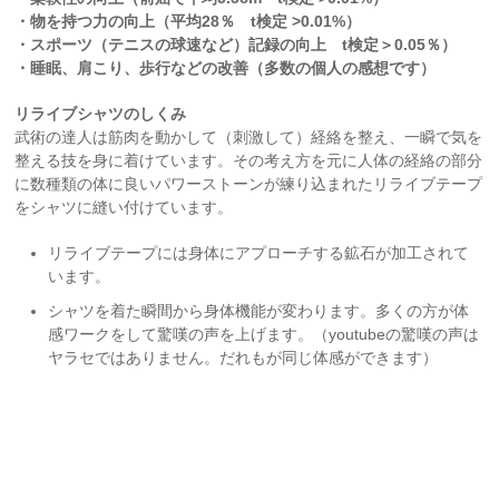
・物を持つ力の向上
（平均28％ t検定 >0.01%）
・スポーツ（テニスの球速など）記録の向上 t検定＞0.05％）
・睡眠、肩こり、歩行などの改善（多数の個人の感想です）
リライブシャツのしくみ
武術の達人は筋肉を動かして（刺激して）経絡を整え、一瞬で気を
整える技を身に着けています。その考え方を元に人体の経絡の部分
に数種類の体に良いパワーストーンが練り込まれたリライブテープ
をシャツに縫い付けています。
リライブテープには身体にアプローチする鉱石が加工されて
います。
シャツを着た瞬間から身体機能が変わります。多くの方が体
感ワークをして驚嘆の声を上げます。（youtubeの驚嘆の声は
ヤラセではありません。だれもが同じ体感ができます）