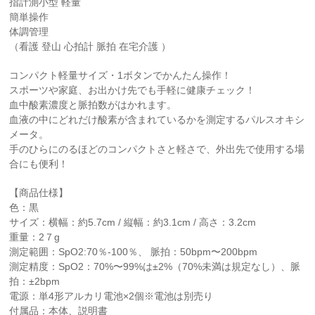
指計測小型 軽量
簡単操作
体調管理
（看護 登山 心拍計 脈拍 在宅介護 ）
コンパクト軽量サイズ・1ボタンでかんたん操作！
スポーツや家庭、お出かけ先でも手軽に健康チェック！
血中酸素濃度と脈拍数がはかれます。
血液の中にどれだけ酸素が含まれているかを測定するパルスオキシ
メータ。
手のひらにのるほどのコンパクトさと軽さで、外出先で使用する場
合にも便利！
【商品仕様】
色：黒
サイズ：横幅：約5.7cm / 縦幅：約3.1cm / 高さ：3.2cm
重量：2７g
測定範囲：SpO2:70％-100％、 脈拍：50bpm〜200bpm
測定精度：SpO2：70%〜99%は±2%（70%未満は規定なし）、脈
拍：±2bpm
電源：単4形アルカリ電池×2個※電池は別売り
付属品：本体、説明書