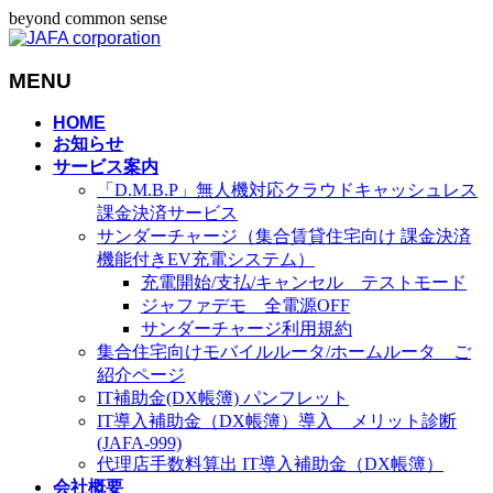
beyond common sense
MENU
メ
HOME
お知らせ
ニ
サービス案内
ュ
「D.M.B.P」無人機対応クラウドキャッシュレス
ー
課金決済サービス
を
サンダーチャージ（集合賃貸住宅向け 課金決済
飛
機能付きEV充電システム）
ば
充電開始/支払/キャンセル テストモード
す
ジャファデモ 全電源OFF
サンダーチャージ利用規約
集合住宅向けモバイルルータ/ホームルータ ご
紹介ページ
IT補助金(DX帳簿) パンフレット
IT導入補助金（DX帳簿）導入 メリット診断
(JAFA-999)
代理店手数料算出 IT導入補助金（DX帳簿）
会社概要