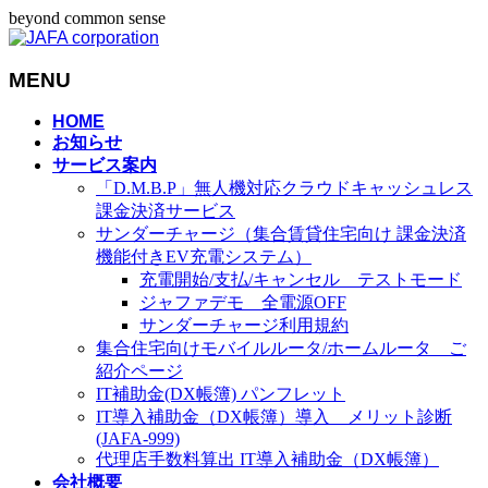
beyond common sense
MENU
メ
HOME
お知らせ
ニ
サービス案内
ュ
「D.M.B.P」無人機対応クラウドキャッシュレス
ー
課金決済サービス
を
サンダーチャージ（集合賃貸住宅向け 課金決済
飛
機能付きEV充電システム）
ば
充電開始/支払/キャンセル テストモード
す
ジャファデモ 全電源OFF
サンダーチャージ利用規約
集合住宅向けモバイルルータ/ホームルータ ご
紹介ページ
IT補助金(DX帳簿) パンフレット
IT導入補助金（DX帳簿）導入 メリット診断
(JAFA-999)
代理店手数料算出 IT導入補助金（DX帳簿）
会社概要