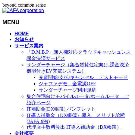
beyond common sense
MENU
メ
HOME
お知らせ
ニ
サービス案内
ュ
「D.M.B.P」無人機対応クラウドキャッシュレス
ー
課金決済サービス
を
サンダーチャージ（集合賃貸住宅向け 課金決済
飛
機能付きEV充電システム）
ば
充電開始/支払/キャンセル テストモード
す
ジャファデモ 全電源OFF
サンダーチャージ利用規約
集合住宅向けモバイルルータ/ホームルータ ご
紹介ページ
IT補助金(DX帳簿) パンフレット
IT導入補助金（DX帳簿）導入 メリット診断
(JAFA-999)
代理店手数料算出 IT導入補助金（DX帳簿）
会社概要